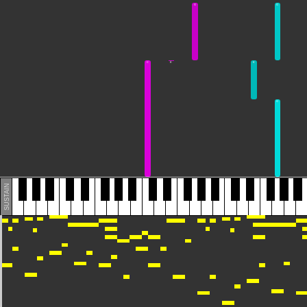
G
G
E
C
E
G
SUSTAIN