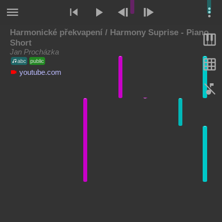
Harmonické překvapení / Harmony Suprise - Piano
Short
Jan Procházka
D#
G#
abc
public
youtube.com
G#
G#
D#
G#